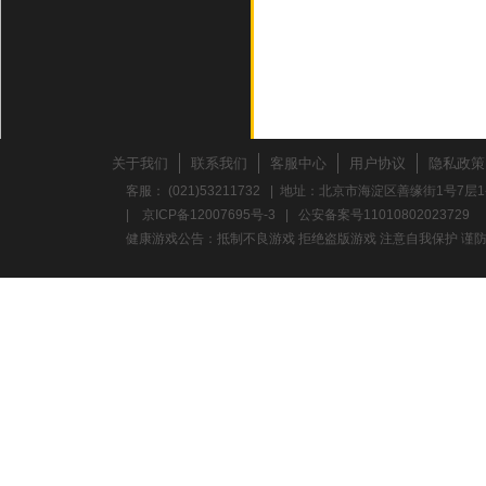
关于我们
联系我们
客服中心
用户协议
隐私政策
客服： (021)53211732 | 地址：北京市海淀区善缘街1号7层1
|
京ICP备12007695号-3
|
公安备案号11010802023729
健康游戏公告：抵制不良游戏 拒绝盗版游戏 注意自我保护 谨防