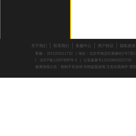
关于我们
联系我们
客服中心
用户协议
隐私政策
客服： (021)53211732 | 地址：北京市海淀区善缘街1号7层1
|
京ICP备12007695号-3
|
公安备案号11010802023729
健康游戏公告：抵制不良游戏 拒绝盗版游戏 注意自我保护 谨防