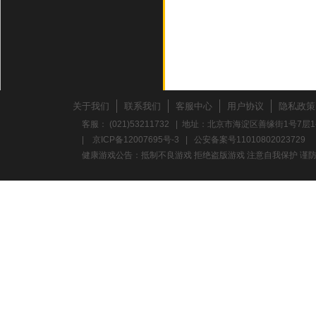
关于我们
联系我们
客服中心
用户协议
隐私政策
客服： (021)53211732 | 地址：北京市海淀区善缘街1号7层1
|
京ICP备12007695号-3
|
公安备案号11010802023729
健康游戏公告：抵制不良游戏 拒绝盗版游戏 注意自我保护 谨防