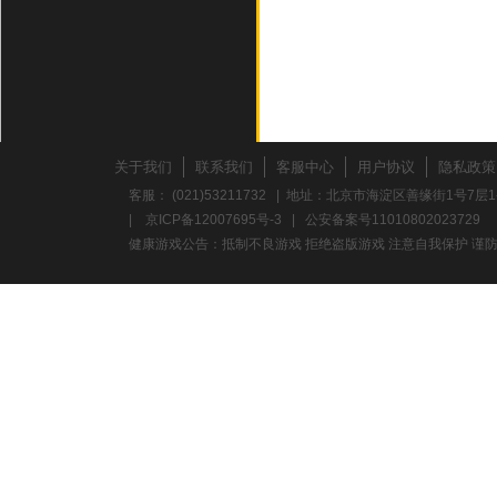
关于我们
联系我们
客服中心
用户协议
隐私政策
客服： (021)53211732 | 地址：北京市海淀区善缘街1号7层1
|
京ICP备12007695号-3
|
公安备案号11010802023729
健康游戏公告：抵制不良游戏 拒绝盗版游戏 注意自我保护 谨防