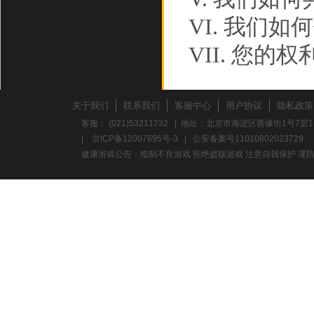
VI. 我们
VII. 您的权
VIII. 此政
IX. 如何联
关于我们
联系我们
客服中心
用户协议
隐私政策
客服： (021)53211732 | 地址：北京市海淀区善缘街1号7层1
如果您对
|
京ICP备12007695号-3
|
公安备案号11010802023729
健康游戏公告：抵制不良游戏 拒绝盗版游戏 注意自我保护 谨防
忧，请参阅
请您在使
政策。
WSHT
个人信息的
遵守以下原