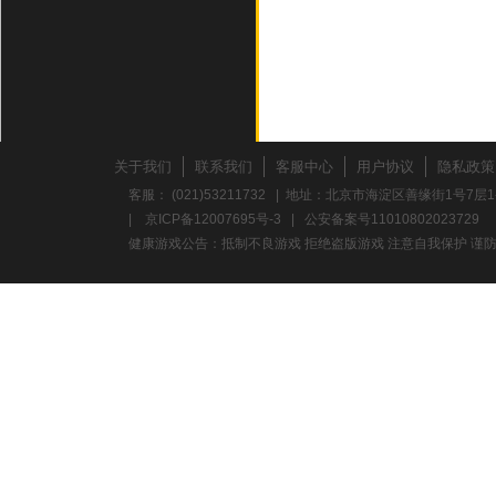
关于我们
联系我们
客服中心
用户协议
隐私政策
客服： (021)53211732 | 地址：北京市海淀区善缘街1号7层1
|
京ICP备12007695号-3
|
公安备案号11010802023729
健康游戏公告：抵制不良游戏 拒绝盗版游戏 注意自我保护 谨防