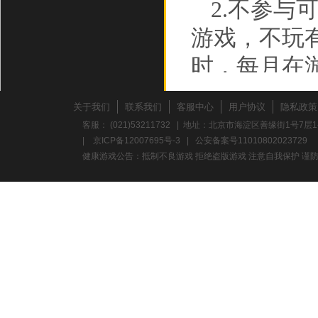
2.不参
游戏，不玩
时，每月在
3.不要
关于我们
联系我们
客服中心
用户协议
隐私政策
折时，应多
客服： (021)53211732 | 地址：北京市海淀区善缘街1号7层1
|
京ICP备12007695号-3
|
公安备案号11010802023729
力。
健康游戏公告：抵制不良游戏 拒绝盗版游戏 注意自我保护 谨防
养成积极
心理，避免
意保护个人
校、单位地