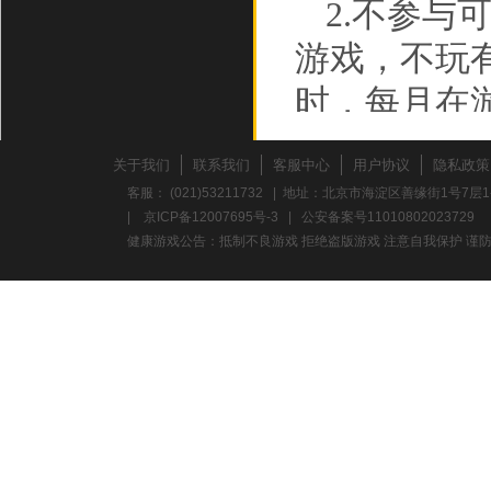
2.不参
游戏，不玩
时，每月在
3.不要
关于我们
联系我们
客服中心
用户协议
隐私政策
折时，应多
客服： (021)53211732 | 地址：北京市海淀区善缘街1号7层1
|
京ICP备12007695号-3
|
公安备案号11010802023729
力。
健康游戏公告：抵制不良游戏 拒绝盗版游戏 注意自我保护 谨防
养成积极
心理，避免
意保护个人
校、单位地