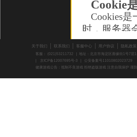
Cooki
Cooki
时，服务器
储在您的计
关于我们
联系我们
客服中心
用户协议
隐私政策
动设备，并
客服： (021)53211732 | 地址：北京市海淀区善缘街1号7层1
|
京ICP备12007695号-3
|
公安备案号11010802023729
如行为数据
健康游戏公告：抵制不良游戏 拒绝盗版游戏 注意自我保护 谨防
Cooki
的浏览数据
确保您的连接
存的信息，
过的广告、